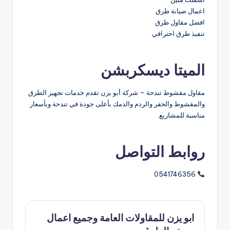
اعمال صيانة طرق
افضل مقاول طرق
تنفيذ طرق احترافي
الميتا ديسكربشن
مقاول مقشوط تندحة – شركة أبو يزن تقدم خدمات تجهيز الطرق
والمقشوط والحفر والردم والدمك بأعلى جودة في تندحة وبأسعار
مناسبة للمشاريع.
روابط التواصل
0541746356
ابو يزن للمقاولات العامة وجميع اعمال