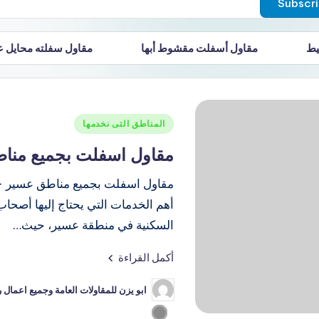
يط
مقاول أسفلت مقشوط أبها
مقاول سفلته محايل 
سفلت الجنوب
مقاول زفلته محايل عسير
مقاول مقشو
مقاول أسفلت أبها وخميس مشيط وجازان ونجران وسبت العلايا وجميع 
المناطق التى نخدمها
مقاول اسفلت بجميع منا
مقاول اسفلت بجميع مناطق عسير – ا
أهم الخدمات التي يحتاج إليها أصحا
السكنية في منطقة عسير، حيث…
أكمل القراءة
ابو يزن للمقاولات العامة وجميع اعما