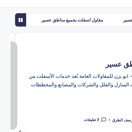
عسير
مقاول اسفلت بجميع مناطق عسير
ط تندحة
مقاول أسفلت مقشوط جازان
مناطق عسير
شركة تخطيط طرق الجنوب
طق عسير
بو يزن للمقاولات العامة تُعد خدمات الأسفلت من
ب المنازل والفلل والشركات والمصانع والمخططات
لا تعليقات
ل رصف الطرق