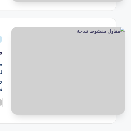
م
م
ل
وا
ف