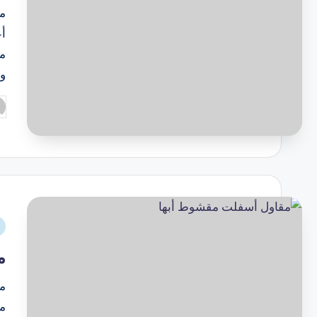
أع
مد
و
م
مق
م