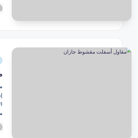
م
إ
ال
م