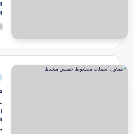
ال
ا
م
م
ال
ال
ب