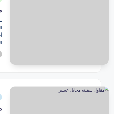
م
م
ال
أ
ا
م