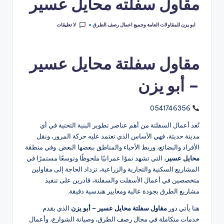
مقاول سفلته محايل عسير
لا تعليقات
ابو يزن للمقاولات العامة وجميع اعمال رصف الطرق
مقاول سفلتة محايل عسير
– أبو يزن
0541746356
تُعد أعمال السفلتة من أهم عناصر تطوير البنية التحتية في أي
مدينة حديثة، فهي الأساس الذي تعتمد عليه حركة المرور، ونقل
الأفراد والبضائع، وربط الأحياء والمناطق ببعضها البعض. وفي منطقة
محايل عسير
، التي تشهد نموًا عمرانيًا ملحوظًا وتوسعًا مستمرًا في
المشاريع السكنية والتجارية والزراعية، تزداد الحاجة إلى مقاولين
متخصصين في أعمال الأسفلت والسفلتة، قادرين على تنفيذ
مشاريع الطرق بجودة عالية ومعايير هندسية دقيقة.
هنا يأتي دور
مقاول سفلتة محايل عسير – أبو يزن
الذي يقدم
خدمات متكاملة في مجال رصف الطرق، وصيانة الشوارع، وأعمال