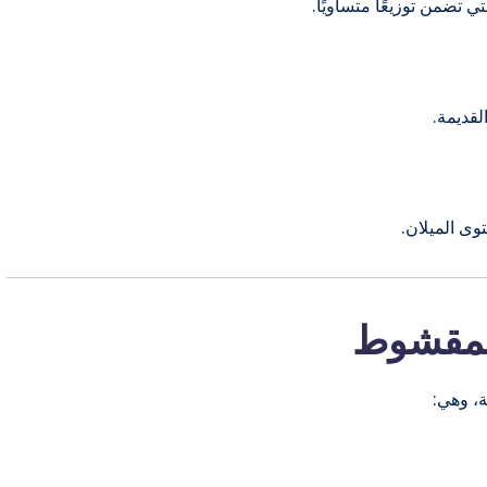
 تضمن توزيعًا متساويًا.
قديمة.
وى الميلان.
المقشوط
، وهي: