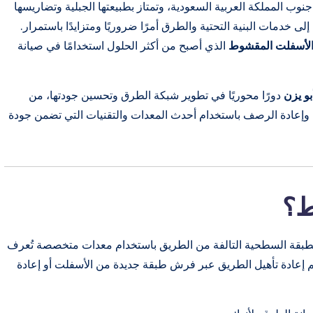
نوب المملكة العربية السعودية، وتمتاز بطبيعتها الجبلية وتضاريسها
ى خدمات البنية التحتية والطرق أمرًا ضروريًا ومتزايدًا باستمرار.
لأسفلت المقشوط
الذي أصبح من أكثر الحلول استخدامًا في صيانة
و يزن
دورًا محوريًا في تطوير شبكة الطرق وتحسين جودتها، من
وإعادة الرصف باستخدام أحدث المعدات والتقنيات التي تضمن جودة
ط؟
الطبقة السطحية التالفة من الطريق باستخدام معدات متخصصة تُعرف
نات الكشط” أو Milling Machines، ثم يتم إعادة تأهيل الطريق عبر فرش طبقة جديدة من الأسفلت أو إعادة