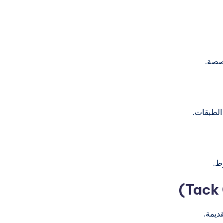
صصة.
 الطبقات.
ط.
ديمة.