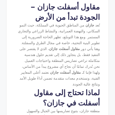
مقاول أسفلت جازان –
الجودة تبدأ من الأرض
تُعد
جازان
من المناطق الحيوية في المملكة، حيث النمو
السكاني، والنهضة العمرانية، والنشاط الزراعي والتجاري
المستمر. ومع هذا التوسّع، تظهر الحاجة الضرورية إلى
تطوير البنية التحتية، خاصة في مجال الطرق والسفلتة.
وهنا يأتي دور
مقاول أسفلت جازان
، الذي لا يقتصر على
التنفيذ فقط، بل يتجاوز ذلك إلى تقديم حلول هندسية
متكاملة تراعي تضاريس المنطقة واحتياجات العميل.
نحن نُدرك تمامًا أن نجاح أي مشروع يبدأ من الأساس،
ولهذا فإننا كـ
مقاول أسفلت جازان
نعتمد أعلى المعايير
الفنية، ونستخدم معدات متقدمة تضمن أداءً طويل الأمد
ونتائج عالية الجودة.
لماذا تحتاج إلى مقاول
أسفلت في جازان؟
منطقة جازان، بتنوع تضاريسها بين الجبال والسهول