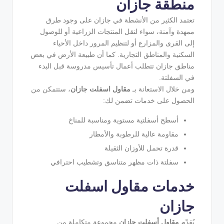
منطقة جازان
تعتمد الكثير من الأنشطة في جازان على وجود طرق
ممهدة وآمنة، سواء لنقل المنتجات الزراعية أو للوصول
إلى القرى والمزارع أو لتنظيم المرور داخل الأحياء
السكنية والمناطق التجارية. كما أن طبيعة الأرض في بعض
مناطق جازان تتطلب أعمال تأسيس مدروسة قبل البدء
في السفلتة.
ومن خلال الاستعانة بـ
مقاول اسفلت جازان
، ستتمكن من
الحصول على خدمات تضمن لك:
أسطح أسفلتية مستوية ومناسبة للمناخ
مقاومة عالية للرطوبة والأمطار
قدرة تحمل للأوزان الثقيلة
سفلتة ذات مظهر متناسق وتشطيب احترافي
خدمات مقاول اسفلت
جازان
يُقدّم
مقاول أسفلت جازان
مجموعة متكاملة من