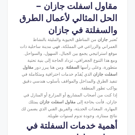
مقاول اسفلت جازان –
الحل المثالي لأعمال الطرق
والسفلتة في جازان
تُعتبر
جازان
من المناطق الحيوية والمليئة بالنشاط
العمراني والزراعي في المملكة، فهي مدينة ساحلية ذات
موقع استراتيجي يجمع بين الجبال، السهول، والسواحل.
ومع هذا التنوع الجغرافي، تزداد الحاجة إلى بنية تحتية
متطورة، وعلى رأسها
السفلتة
. ومن هنا يبرز دور
مقاول
اسفلت جازان
الذي يُقدّم خدمات احترافية ومتكاملة في
تنفيذ الطرق والمداخل والمواقف بأسلوب هندسي دقيق
يواكب تطور المنطقة.
إذا كنت من أصحاب المشاريع أو المزارع أو المنازل في
جازان، فأنت بحاجة إلى
مقاول اسفلت جازان
يمتلك
المهارة، المعدات الحديثة، والفريق الفني الذي يضمن لك
نتائج ممتازة، وجودة تدوم لسنوات طويلة.
أهمية خدمات السفلتة في