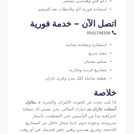
دعم فني وهندسي مستمر
استجابة فورية لأي ملاحظات بعد التسليم
اتصل الآن – خدمة فورية
0541746356
استشارة ومعاينة مجانية
تنفيذ سريع
تسليم بضمان
مشاريع فردية وتجارية
تغطية شاملة لكل مدن وقرى جازان
خلاصة
إذا كنت تبحث عن الجودة، الالتزام، والخبرة، فـ
مقاول
أسفلت جازان
هو خيارك المثالي. نحن نضمن لك سفلتة
احترافية تبدأ من التأسيس حتى التشطيب، بأسعار
مدروسة، وجودة تدوم. لدينا سجل حافل من المشاريع
الناجحة، وفريق هندسي وفني جاهز لخدمتك في أي وقت.