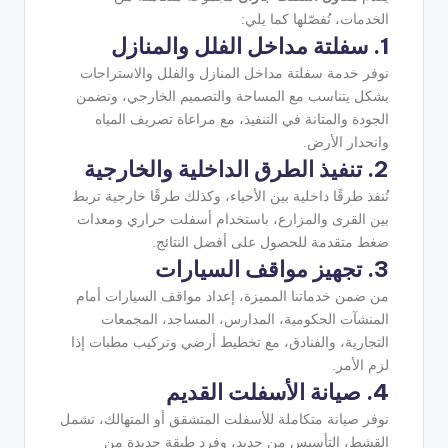
الخدمات، نُفصّلها كما يلي:
1. سفلتة مداخل الفلل والمنازل
نوفر خدمة سفلتة مداخل المنازل والفلل والاستراحات
بشكل يتناسب مع المساحة والتصميم الخارجي، ونضمن
الجودة والمتانة في التنفيذ، مع مراعاة تصريف المياه
وانحدار الأرض.
2. تنفيذ الطرق الداخلية والخارجية
نُنفذ طرقًا داخلية بين الأحياء، وكذلك طرقًا خارجية تربط
بين القرى والمزارع، باستخدام أسفلت حراري ومعدات
ضغط متقدمة للحصول على أفضل النتائج.
3. تجهيز مواقف السيارات
من ضمن خدماتنا المميزة، إعداد مواقف السيارات أمام
المنشآت الحكومية، المدارس، المساجد، المجمعات
التجارية، والفنادق، مع تخطيط أرضي وتركيب مطبات إذا
لزم الأمر.
4. صيانة الأسفلت القديم
نوفر صيانة متكاملة للأسفلت المتشقق أو المتهالك، تشمل
القشط، التأسيس من جديد، وفرد طبقة جديدة من