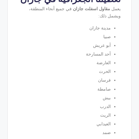
يعمل
مقاول اسفلت جازان
في جميع أنحاء المنطقة،
ويشمل ذلك:
مدينة جازان
صبيا
أبو عريش
أحد المسارحة
العارضة
الحرث
فرسان
صامطة
بيش
الدرب
الريث
العيدابي
ضمد