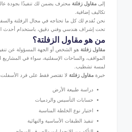
إلى
مقاول زفلتة
محترف يضمن لك تنفيذًا بجودة عالية
تكاليف إضافية.
نحن نُقدم لك كل ما تحتاجه في مجال الزفلتة والسفل
تحت إشراف هندسي وفني دقيق، باستخدام أحدث الم
من هو مقاول الزفلتة؟
مقاول زفلتة
هو الشخص أو الجهة المسؤولة عن تنفيذ
المواقف، والساحات الإسفلتية، سواء في المشاريع ال
لمسة تشطيب.
خبرة
مقاول زفلتة
لا تقتصر فقط على فرد الأسفلت،
دراسة طبيعة الأرض
حسابات التأسيس والردميات
اختيار نوع الخلطة المناسبة
تنفيذ الطبقات الأساسية والنهائية
التأكد من الانحدارات والصرف السطحي